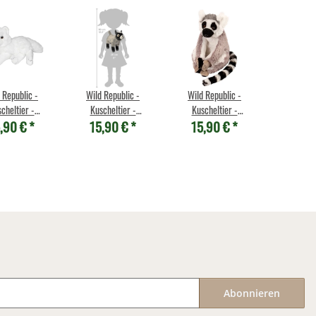
 Republic -
Wild Republic -
Wild Republic -
cheltier -
Kuscheltier -
Kuscheltier -
,90 €
*
15,90 €
*
15,90 €
*
ekins Mini -
Cuddlekins Mini -
Cuddlekins Mini -
larfuchs
Ziege
Katta
Abonnieren