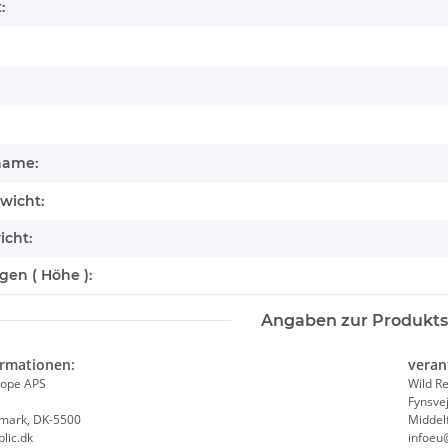
:
name:
wicht:
icht:
en ( Höhe ):
Angaben zur Produkts
ormationen:
veran
rope APS
Wild R
Fynsve
emark, DK-5500
Middel
 Huggers -
Wild Republic - Kuscheltier - Plush - Wolf
Brixie
lic.dk
infoeu