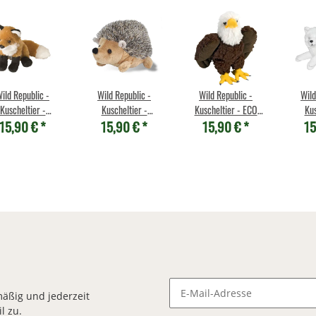
ild Republic -
Wild Republic -
Wild Republic -
Wild
Kuscheltier -
Kuscheltier -
Kuscheltier - ECO
Kus
15,90 €
*
15,90 €
*
15,90 €
*
15
ddlekins Mini -
Cuddlekins Mini - Igel
Cuddlekins Mini -
Cuddl
Rotfuchs
Weißkopfseeadler
Po
äßig und jederzeit
l zu.
Newsletter Abonnieren