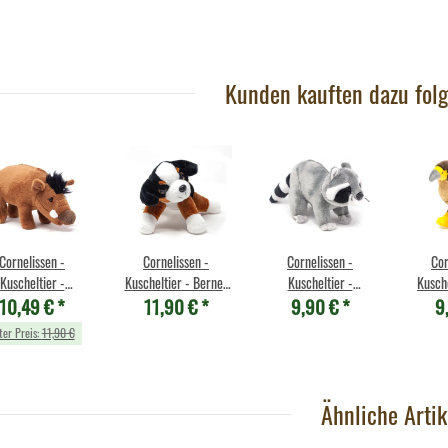
6
30 cm
21,90 €
*
Kunden kauften dazu folg
Cornelissen -
Cornelissen -
Cornelissen -
Cor
Kuscheltier -
Kuscheltier - Berner
Kuscheltier -
Kusche
10,49 €
*
11,90 €
*
9,90 €
*
9
arzenschwein
Sennenhund - 20 cm
Waschbär
bra
ter Preis:
11,90 €
Ähnliche Artik