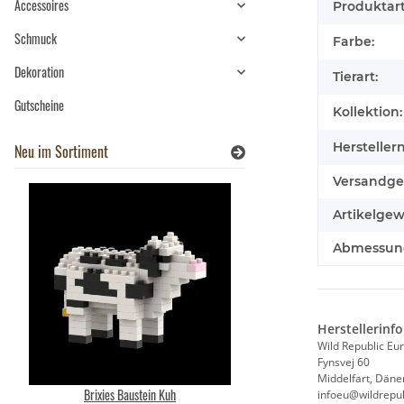
Accessoires
Produktart
Schmuck
Farbe:
Dekoration
Tierart:
Gutscheine
Kollektion:
Hersteller
Neu im Sortiment
Versandge
Artikelgew
Abmessung
Herstellerinf
Wild Republic Eu
Fynsvej 60
Middelfart, Dän
Brixies Baustein Kuh
Wild Republic - Kuscheltier -
infoeu@wildrepub