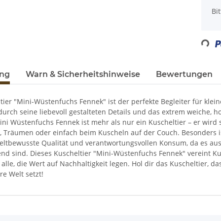
x
Bi
Loading...
ung
Warn & Sicherheitshinweise
Bewertungen
tier "Mini-Wüstenfuchs Fennek" ist der perfekte Begleiter für kle
 durch seine liebevoll gestalteten Details und das extrem weiche,
Mini Wüstenfuchs Fennek ist mehr als nur ein Kuscheltier – er wir
, Träumen oder einfach beim Kuscheln auf der Couch. Besonders is
eltbewusste Qualität und verantwortungsvollen Konsum, da es aus M
d sind. Dieses Kuscheltier "Mini-Wüstenfuchs Fennek" vereint K
alle, die Wert auf Nachhaltigkeit legen. Hol dir das Kuscheltier, 
re Welt setzt!
enschaft