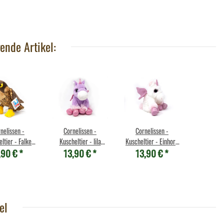
,95 €
*
Gottesanbeterin
13,90 €
*
ende Artikel:
nelissen -
Cornelissen -
Cornelissen -
ltier - Falke
Kuscheltier - lila
Kuscheltier - Einhorn
,90 €
*
13,90 €
*
13,90 €
*
un - 18 cm
Einhorn sitzend mit
- weiß/rosa sitzend -
Glubschaugen - 20
20 cm
cm
el