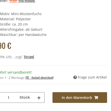
Wild Republic
ller:
Motiv: Mini-Wüstenfuchs
cheltier - Geier - 21 cm
Material: Polyester
,49 €
*
Größe: ca. 20 cm
Altersfreigabe: ab Geburt
Preis:
11,90 €
Waschbar: per Handwäsche
90 €
Versand
19% USt. , zzgl.
fort versandbereit!
Frage zum Artikel
(DE - Ausland abweichend)
eit:
1 - 2 Werktage
Stück
In den Warenkorb