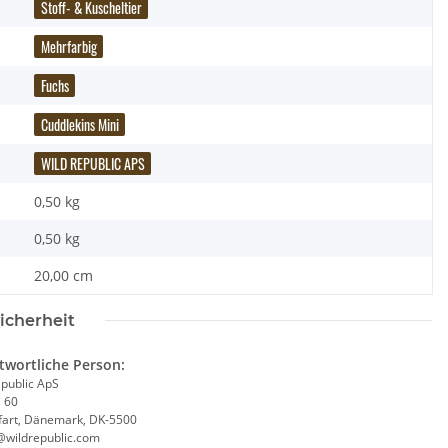
Stoff- & Kuscheltier
Mehrfarbig
Fuchs
Cuddlekins Mini
WILD REPUBLIC APS
0,50 kg
0,50
kg
20,00 cm
icherheit
twortliche Person:
epublic ApS
j 60
fart, Dänemark, DK-5500
s Baustein Kuh
Wild Republic - Kuscheltier - Huggers -
Wild
@wildrepublic.com