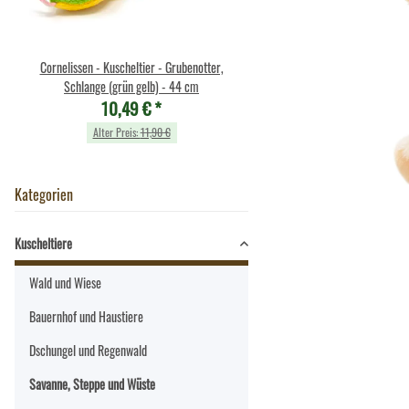
Cornelissen - Kuscheltier - Grubenotter,
Cornelissen - Kuscheltier - Ge
10,49 €
*
Schlange (grün gelb) - 44 cm
10,49 €
*
Alter Preis:
11,90 €
Alter Preis:
11,90 €
Kategorien
Kuscheltiere
Wald und Wiese
Bauernhof und Haustiere
Dschungel und Regenwald
Savanne, Steppe und Wüste