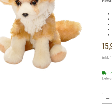
Herste
ier - 21 cm
Cornelissen - Kuscheltier - Grubenotter,
Cornelissen - Kus
10
Schlange (grün gelb) - 44 cm
10,49 €
*
Alter 
Alter Preis:
11,90 €
15,
inkl. 
So
Lieferz