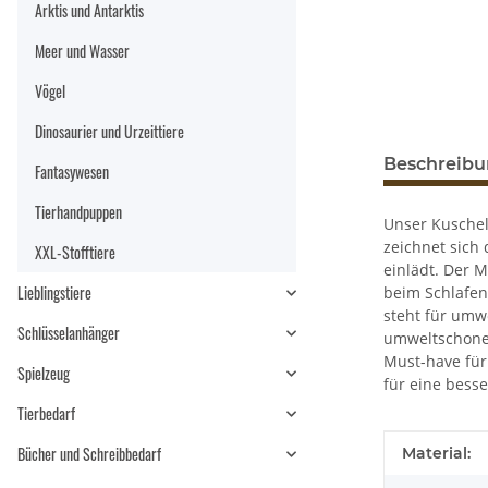
Arktis und Antarktis
Meer und Wasser
Vögel
Dinosaurier und Urzeittiere
Beschreib
Fantasywesen
Tierhandpuppen
Unser Kuschel
zeichnet sich
XXL-Stofftiere
einlädt. Der 
Lieblingstiere
beim Schlafen
steht für umw
Schlüsselanhänger
umweltschonen
Must-have für 
Spielzeug
für eine besse
Tierbedarf
Produkteig
Wert
Bücher und Schreibbedarf
Material: