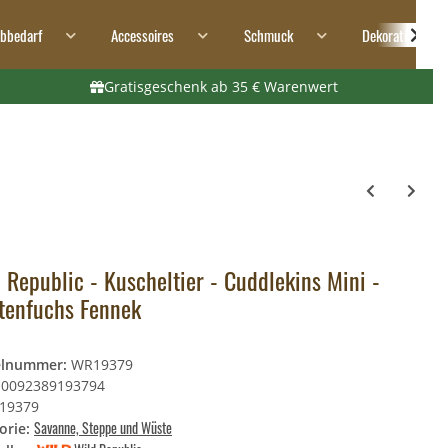
ibbedarf
Accessoires
Schmuck
Dekoration
Gratisgeschenk ab 35 € Warenwert
 Republic - Kuscheltier - Cuddlekins Mini -
tenfuchs Fennek
elnummer:
WR19379
0092389193794
19379
Savanne, Steppe und Wüste
orie: