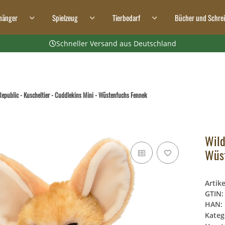
hänger
Spielzeug
Tierbedarf
Bücher und Schre
Schneller Versand aus Deutschland
Republic - Kuscheltier - Cuddlekins Mini - Wüstenfuchs Fennek
Wild
Wüs
Artik
GTIN:
HAN:
Kateg