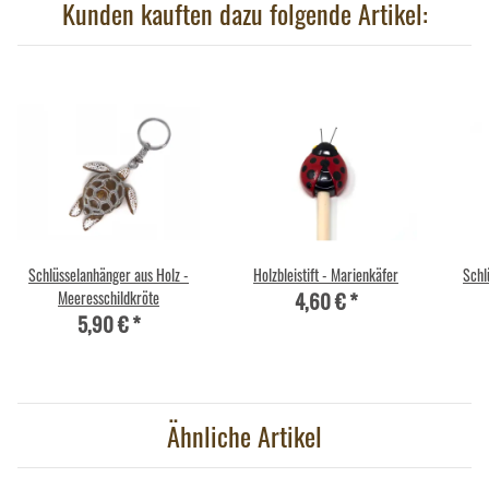
Kunden kauften dazu folgende Artikel:
Schlüsselanhänger aus Holz -
Holzbleistift - Marienkäfer
Schl
4,60 €
*
Meeresschildkröte
5,90 €
*
Ähnliche Artikel