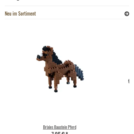
Neu im Sortiment
Brixies Baustein Pferd
Wi