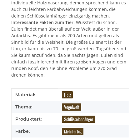
individuelle Holzmaserung, dementsprechend kann es
auch zu leichten Farbabweichungen kommen, die
deinen Schlüsselanhänger einzigartig machen.
Interessante Fakten zum Tier:
Wusstest du schon,
Eulen findet man überall auf der Welt, außer in der
Antarktis. Es gibt mehr als 200 Arten und gelten als
Sinnbild für die Weisheit. Die größte Eulenart ist der
Uhu, er kann bis zu 70 cm groß werden. Tagsüber sind
Sie kaum anzufinden, da Sie nachts jagen. Eulen sind
einfach faszinierend mit Ihren großen Augen und dem
runden Kopf, den sie ohne Probleme um 270 Grad
drehen können.
Produkteigenschaft
Wert
Holz
Material:
Vogelwelt
Thema:
Schlüsselanhänger
Produktart:
Mehrfarbig
Farbe: