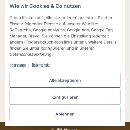
Wie wir Cookies & Co nutzen
IHRE DATEN SIND SICHER
Durch Klicken auf „Alle akzeptieren“ gestatten Sie den
Einsatz folgender Dienste auf unserer Website:
ReCaptcha, Google Analytics, Google Ads, Google Tag
Manager, Brevo. Sie können die Einstellung jederzeit
ändern (Fingerabdruck-Icon links unten). Weitere Details
finden Sie unter
Konfigurieren
und in unserer
BEWUSSTE VERPACKUNG
Datenschutzerklärung
.
Impressum
Datenschutz
|
Alle akzeptieren
Vertrag widerrufen
Konfigurieren
Ablehnen
Versand
* Alle Preise inkl. gesetzlicher USt., zzgl.
© TIPADA-Shop