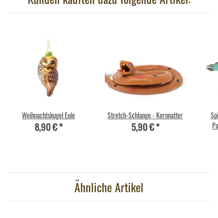
Weihnachtskugel Eule
Stretch-Schlange - Kornnatter
Sp
8,90 €
*
5,90 €
*
Pa
Ähnliche Artikel