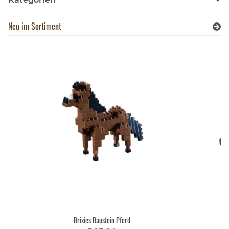
Neu im Sortiment
Brixies Baustein Pferd
Wi