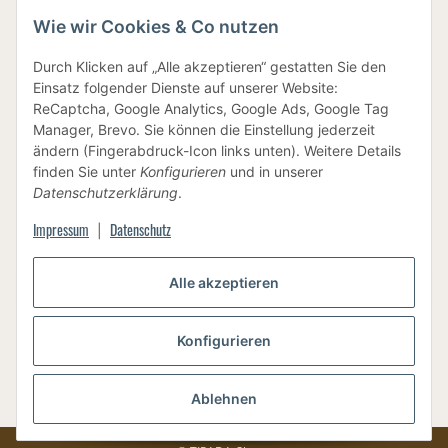
Wie wir Cookies & Co nutzen
IHRE DATEN SIND SICHER
Durch Klicken auf „Alle akzeptieren“ gestatten Sie den
Einsatz folgender Dienste auf unserer Website:
ReCaptcha, Google Analytics, Google Ads, Google Tag
Manager, Brevo. Sie können die Einstellung jederzeit
ändern (Fingerabdruck-Icon links unten). Weitere Details
finden Sie unter
Konfigurieren
und in unserer
BEWUSSTE VERPACKUNG
Datenschutzerklärung
.
Impressum
Datenschutz
|
Alle akzeptieren
Vertrag widerrufen
Konfigurieren
Ablehnen
Versand
* Alle Preise inkl. gesetzlicher USt., zzgl.