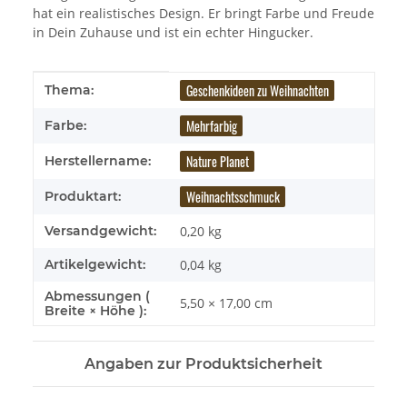
hat ein realistisches Design. Er bringt Farbe und Freude
in Dein Zuhause und ist ein echter Hingucker.
Produkteigenschaft
Wert
Geschenkideen zu Weihnachten
Thema:
Mehrfarbig
Farbe:
Nature Planet
Herstellername:
Weihnachtsschmuck
Produktart:
Versandgewicht:
0,20 kg
Artikelgewicht:
0,04
kg
Abmessungen (
5,50 × 17,00 cm
Breite × Höhe ):
Angaben zur Produktsicherheit