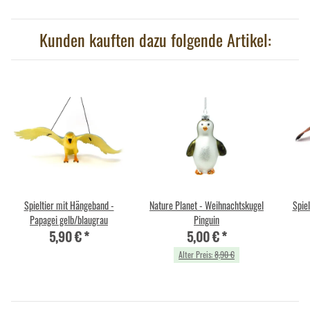
Kunden kauften dazu folgende Artikel:
Spieltier mit Hängeband -
Nature Planet - Weihnachtskugel
Spie
Papagei gelb/blaugrau
Pinguin
5,90 €
*
5,00 €
*
Alter Preis:
8,90 €