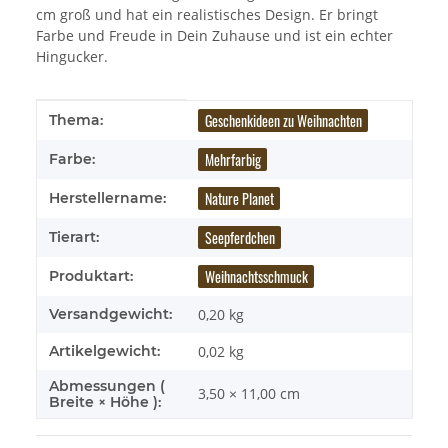
cm groß und hat ein realistisches Design. Er bringt
Farbe und Freude in Dein Zuhause und ist ein echter
Hingucker.
Produkteigenschaft
Wert
Geschenkideen zu Weihnachten
Thema:
Mehrfarbig
Farbe:
Nature Planet
Herstellername:
Seepferdchen
Tierart:
Weihnachtsschmuck
Produktart:
Versandgewicht:
0,20 kg
Artikelgewicht:
0,02
kg
Abmessungen (
3,50 × 11,00 cm
Breite × Höhe ):