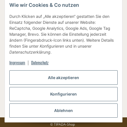
Wie wir Cookies & Co nutzen
IHRE DATEN SIND SICHER
Durch Klicken auf „Alle akzeptieren“ gestatten Sie den
Einsatz folgender Dienste auf unserer Website:
ReCaptcha, Google Analytics, Google Ads, Google Tag
Manager, Brevo. Sie können die Einstellung jederzeit
ändern (Fingerabdruck-Icon links unten). Weitere Details
finden Sie unter
Konfigurieren
und in unserer
BEWUSSTE VERPACKUNG
Datenschutzerklärung
.
Impressum
Datenschutz
|
Vertrag widerrufen
Alle akzeptieren
Konfigurieren
Versand
* Alle Preise inkl. gesetzlicher USt., zzgl.
Ablehnen
© TIPADA-Shop