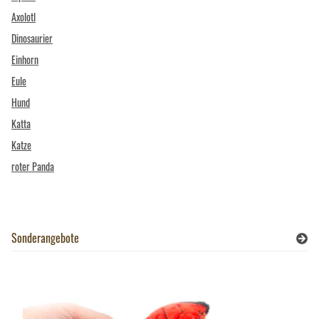
Axolotl
Dinosaurier
Einhorn
Eule
Hund
Katta
Katze
roter Panda
Sonderangebote