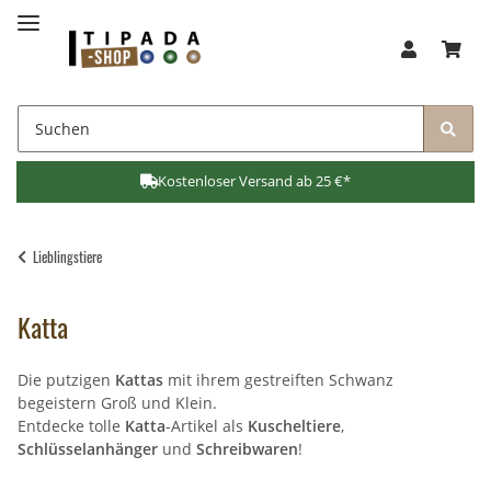
Kostenloser Versand ab 25 €*
Lieblingstiere
Katta
Die putzigen
Kattas
mit ihrem gestreiften Schwanz
begeistern Groß und Klein.
Entdecke tolle
Katta
-Artikel als
Kuscheltiere
,
Schlüsselanhänger
und
Schreibwaren
!