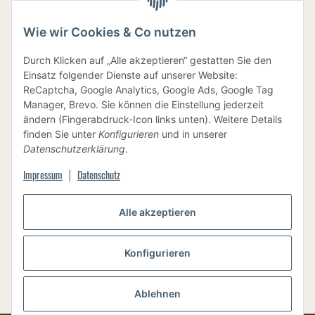
Wie wir Cookies & Co nutzen
IHRE DATEN SIND SICHER
Durch Klicken auf „Alle akzeptieren“ gestatten Sie den
Einsatz folgender Dienste auf unserer Website:
ReCaptcha, Google Analytics, Google Ads, Google Tag
Manager, Brevo. Sie können die Einstellung jederzeit
ändern (Fingerabdruck-Icon links unten). Weitere Details
finden Sie unter
Konfigurieren
und in unserer
BEWUSSTE VERPACKUNG
Datenschutzerklärung
.
Impressum
Datenschutz
|
Alle akzeptieren
Vertrag widerrufen
Konfigurieren
Ablehnen
Versand
* Alle Preise inkl. gesetzlicher USt., zzgl.