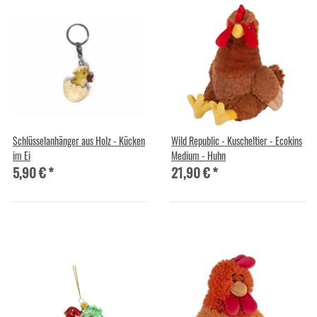
Schlüsselanhänger aus Holz - Kücken
Wild Republic - Kuscheltier - Ecokins
im Ei
Medium - Huhn
5,90 €
*
21,90 €
*