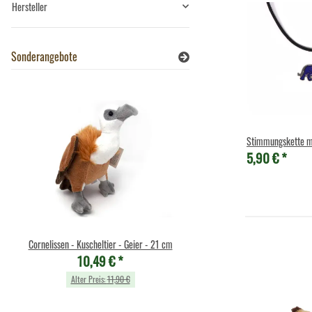
Hersteller
Sonderangebote
Stimmungskette m
5,90 €
*
Cornelissen - Kuscheltier - Geier - 21 cm
Cornelissen - Kuscheltier - S
10,49 €
*
mit Band (rot) - 23 
10,49 €
*
Alter Preis:
11,90 €
Alter Preis:
11,90 €