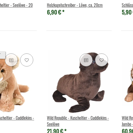
heltier - Seelöwe - 20
Holzkugelschreiber - Löwe, ca. 20cm
Schlüss
6,90 €
*
5,90
T
scheltier - Cuddlekins -
Wild Republic - Kuscheltier - Cuddlekins -
Wild Re
Seelöwe
Jumbo 
21,90 €
*
60,9