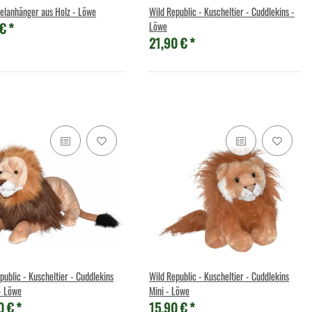
elanhänger aus Holz - Löwe
Wild Republic - Kuscheltier - Cuddlekins -
 €
*
Löwe
21,90 €
*
public - Kuscheltier - Cuddlekins
Wild Republic - Kuscheltier - Cuddlekins
- Löwe
Mini - Löwe
0 €
*
15,90 €
*