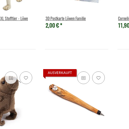
Stofftier - Löwe
3D Postkarte Löwen Familie
Corneli
2,00 €
*
11,9
AUSVERKAUFT