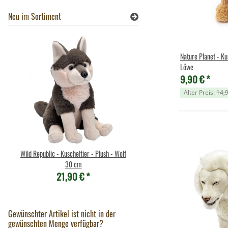
Neu im Sortiment
Nature Planet - Ku
Löwe
9,90 €
*
Alter Preis:
14,
Wild Republic - Kuscheltier - Plush - Wolf
Wild Republic - Kuscheltier - P
30 cm
- Rabe
21,90 €
*
9,90 €
*
Gewünschter Artikel ist nicht in der
gewünschten Menge verfügbar?