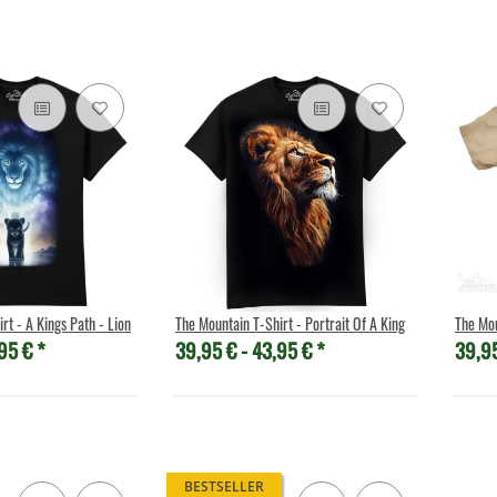
rt - A Kings Path - Lion
The Mountain T-Shirt - Portrait Of A King
The Mou
95 €
*
39,95 € -
43,95 €
*
39,9
BESTSELLER