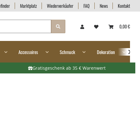
finder
Marktplatz
Wiederverkäufer
FAQ
News
Kontakt
0,00 €
Accessoires
Schmuck
Dekoration
G
Gratisgeschenk ab 35 € Warenwert