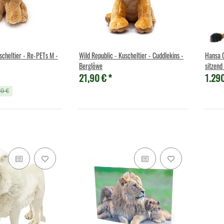
scheltier - Re-PETs M -
Wild Republic - Kuscheltier - Cuddlekins -
Hansa Cr
Berglöwe
sitzen
21,90 €
*
1.29
90 €
ocketkins Eco
Wild Republic - Kuscheltier - ECO
Wild Republic - K
Cuddlekins - Schuhschnabel
21,90 €
*
21