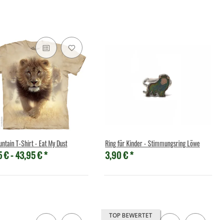
ntain T-Shirt - Eat My Dust
Ring für Kinder - Stimmungsring Löwe
5 € -
43,95 €
*
3,90 €
*
TOP BEWERTET