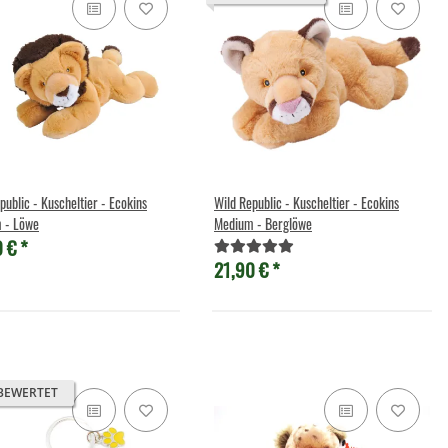
public - Kuscheltier - Ecokins
Wild Republic - Kuscheltier - Ecokins
 - Löwe
Medium - Berglöwe
0 €
*
21,90 €
*
cheltier - Schmetterling
d (rot) - 23 cm
,49 €
*
BEWERTET
Preis:
11,90 €