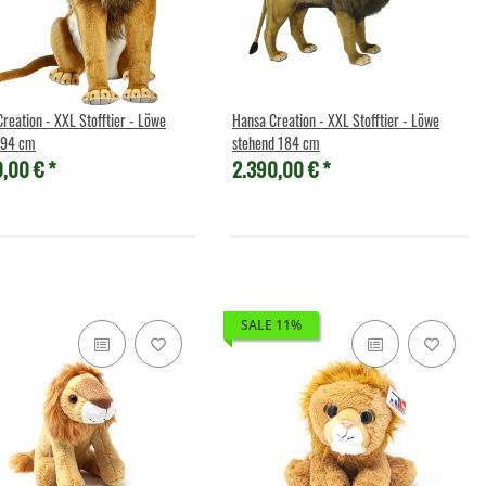
eation - XXL Stofftier - Löwe
Hansa Creation - XXL Stofftier - Löwe
d 94 cm
stehend 184 cm
0,00 €
*
2.390,00 €
*
SALE 11%
uscheltier - Plush - Wolf
Wild Republic - Kuscheltier - Pocketkins Eco
30 cm
- Rabe
,90 €
*
9,90 €
*