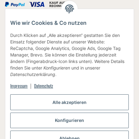
Wie wir Cookies & Co nutzen
IHRE DATEN SIND SICHER
Durch Klicken auf „Alle akzeptieren“ gestatten Sie den
Einsatz folgender Dienste auf unserer Website:
ReCaptcha, Google Analytics, Google Ads, Google Tag
Manager, Brevo. Sie können die Einstellung jederzeit
ändern (Fingerabdruck-Icon links unten). Weitere Details
finden Sie unter
Konfigurieren
und in unserer
BEWUSSTE VERPACKUNG
Datenschutzerklärung
.
Impressum
Datenschutz
|
Vertrag widerrufen
Alle akzeptieren
Konfigurieren
Versand
Ablehnen
* Alle Preise inkl. gesetzlicher USt., zzgl.