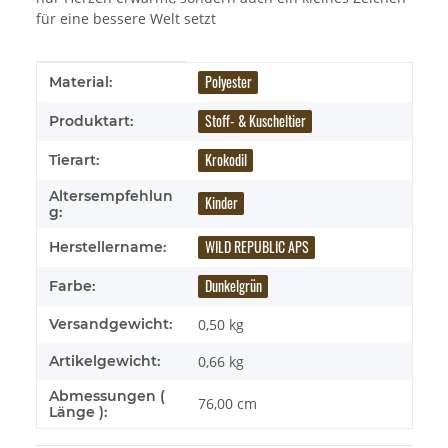
für eine bessere Welt setzt
Produkteigenschaft
Wert
Polyester
Material:
Stoff- & Kuscheltier
Produktart:
Krokodil
Tierart:
Altersempfehlun
Kinder
g:
WILD REPUBLIC APS
Herstellername:
Dunkelgrün
Farbe:
Versandgewicht:
0,50 kg
Artikelgewicht:
0,66
kg
Abmessungen (
76,00 cm
Länge ):