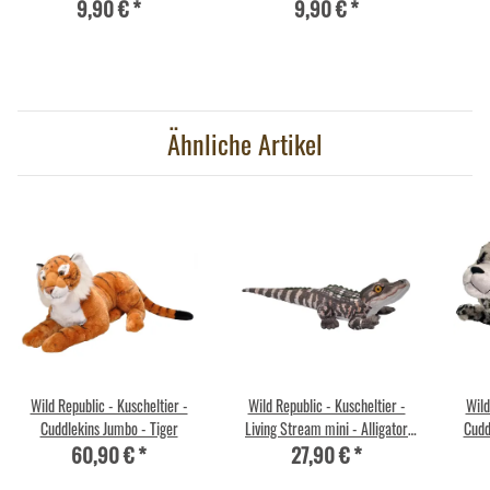
9,90 €
*
9,90 €
*
Ähnliche Artikel
Wild Republic - Kuscheltier -
Wild Republic - Kuscheltier -
Wild
Cuddlekins Jumbo - Tiger
Living Stream mini - Alligator
Cudd
60,90 €
*
27,90 €
*
Baby