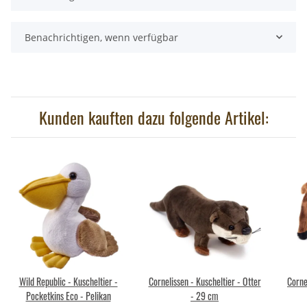
Benachrichtigen, wenn verfügbar
Kunden kauften dazu folgende Artikel:
Wild Republic - Kuscheltier -
Cornelissen - Kuscheltier - Otter
Corne
Pocketkins Eco - Pelikan
- 29 cm