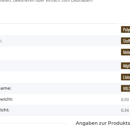
pielen, Dekorieren oder einfach zum Liebhaben!
enschaft
Poly
Stof
:
Mehr
Nilp
Livi
WIL
name:
wicht:
0,50
icht:
0,34
Angaben zur Produkts
ocketkins Eco
Brixies Baustein Schaf
Brixies 