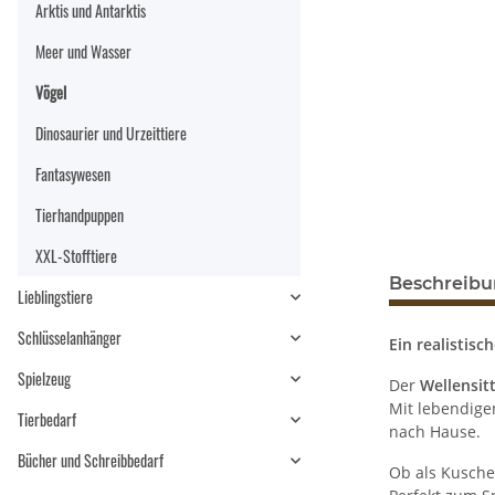
Arktis und Antarktis
Meer und Wasser
Vögel
Dinosaurier und Urzeittiere
Fantasywesen
Tierhandpuppen
XXL-Stofftiere
Beschreib
Lieblingstiere
Schlüsselanhänger
Ein realistis
Spielzeug
Der
Wellensit
Mit lebendige
Tierbedarf
nach Hause.
Bücher und Schreibbedarf
Ob als Kusche