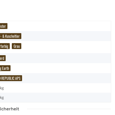
ester
f- & Kuscheltier
farbig
Grau
ferd
ng Earth
D REPUBLIC APS
 kg
kg
icherheit
Baustein Schwan
Wild Republic - Kuscheltier - Pocketkins Eco