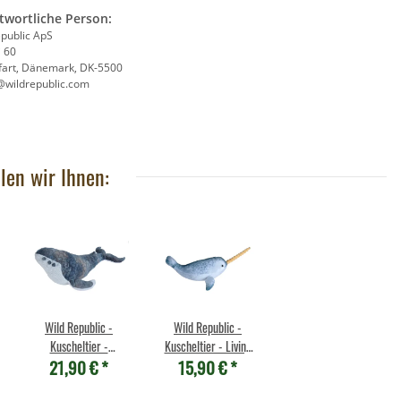
,95 €
*
- Rabe
twortliche Person:
9,90 €
*
epublic ApS
j 60
fart, Dänemark, DK-5500
@wildrepublic.com
len wir Ihnen:
Wild Republic -
Wild Republic -
Kuscheltier -
Kuscheltier - Living
21,90 €
*
15,90 €
*
Cuddlekins -
Ocean Mini - Narwal
Buckelwal