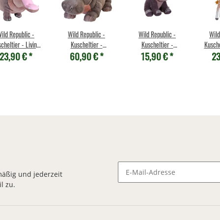
ild Republic -
Wild Republic -
Wild Republic -
Wild
cheltier - Living
Kuscheltier -
Kuscheltier -
Kusche
23,90 €
*
60,90 €
*
15,90 €
*
23
arth- Nilpferd
Cuddlekins Jumbo -
Cuddlekins Mini -
Earth -
Nilpferd
Nilpferd
äßig und jederzeit
l zu.
Newsletter Abonnieren