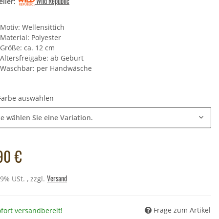
Wild Republic
ller:
Motiv: Wellensittich
heltier - Schwein - 21 cm
Material: Polyester
,49 €
*
Größe: ca. 12 cm
Altersfreigabe: ab Geburt
Preis:
11,90 €
Waschbar: per Handwäsche
 Farbe auswählen
te wählen Sie eine Variation.
90 €
Versand
19% USt. , zzgl.
Frage zum Artikel
fort versandbereit!