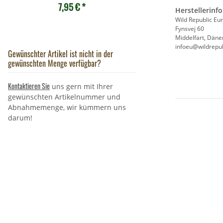
7,95 €
*
- Rabe
Herstellerinf
9,90 €
*
Wild Republic Eu
Fynsvej 60
Middelfart, Dän
infoeu@wildrepub
Gewünschter Artikel ist nicht in der
gewünschten Menge verfügbar?
Kontaktieren Sie
uns gern mit Ihrer
gewünschten Artikelnummer und
Abnahmemenge, wir kümmern uns
darum!