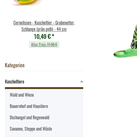
Cornelissen - Kuscheltier - Grubenotter,
Cornelissen - Kuscheltier - Sc
10,49 €
*
Schlange (grün gelb) - 44 cm
10,49 €
*
Alter Preis:
11,90 €
Alter Preis:
11,90 €
Kategorien
Kuscheltiere
Wald und Wiese
Bauernhof und Haustiere
Dschungel und Regenwald
Savanne, Steppe und Wüste