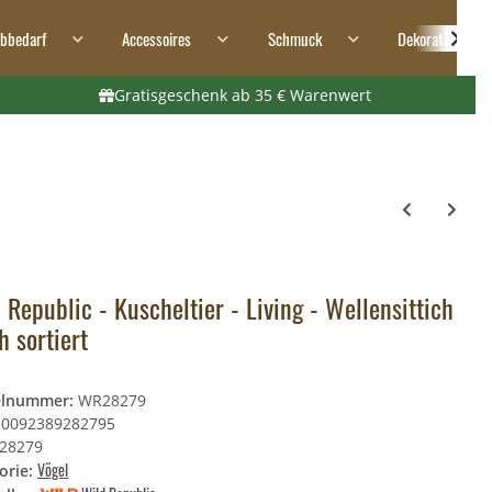
ibbedarf
Accessoires
Schmuck
Dekoration
Gratisgeschenk ab 35 € Warenwert
 Republic - Kuscheltier - Living - Wellensittich
h sortiert
elnummer:
WR28279
0092389282795
28279
Vögel
orie: