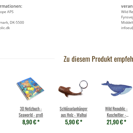
6,95 €
*
7
ormationen:
veran
rope APS
Wild R
Fynsve
emark, DK-5500
Middel
lic.dk
infoeu
Zu diesem Produkt empfeh
3D Notizbuch -
Schlüsselanhänger
Wild Republic -
Seaworld - groß
aus Holz - Walhai
Kuscheltier -
8,90 €
*
5,90 €
*
21,90 €
*
Cuddlekins - Blauwal