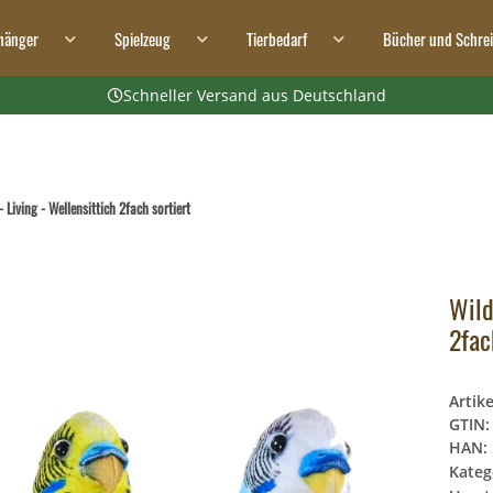
hänger
Spielzeug
Tierbedarf
Bücher und Schre
Schneller Versand aus Deutschland
- Living - Wellensittich 2fach sortiert
Wild
2fac
Artik
GTIN:
HAN:
Kateg