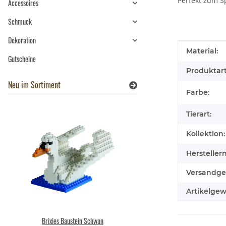
Perfekt zum S
Accessoires
Schmuck
Dekoration
Produkteig
Wert
Material:
Gutscheine
Produktart
Neu im Sortiment
Farbe:
Tierart:
Kollektion:
Hersteller
Versandge
Artikelgew
Brixies Baustein Schwan
Wild Republic - Kuscheltier - P