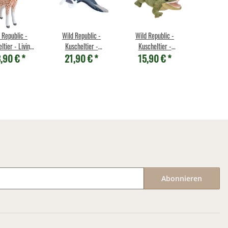
 Republic -
Wild Republic -
Wild Republic -
ltier - Living
Kuscheltier -
Kuscheltier -
,90 €
*
21,90 €
*
15,90 €
*
 Giraffen Baby
Cuddlekins -
Cuddlekins Mini -
Mantarochen
Alligator
Abonnieren