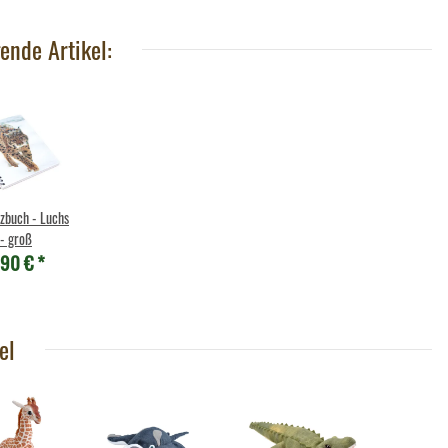
ende Artikel:
izbuch - Luchs
- groß
,90 €
*
el