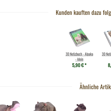
Kunden kauften dazu folg
3D Notizbuch - Alpaka
3D Not
- klein
5,90 €
*
8
Ähnliche Artik