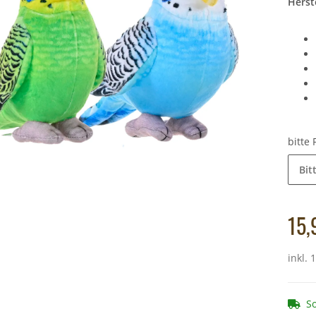
Herste
hwein - 21 cm
Cornelissen - Kuscheltier - Grubenotter,
Cornelissen - Kusc
10
Schlange (grün gelb) - 44 cm
10,49 €
*
Alter 
Alter Preis:
11,90 €
bitte
Bit
15,
inkl. 
So