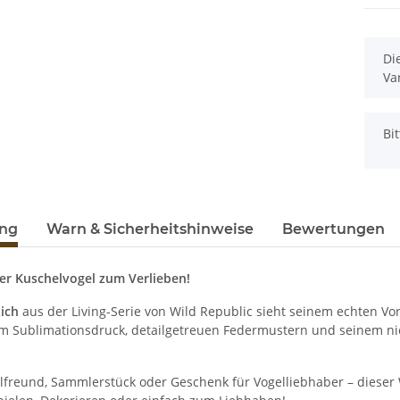
x
Di
Va
x
Bi
ung
Warn & Sicherheitshinweise
Bewertungen
cher Kuschelvogel zum Verlieben!
tich
aus der Living-Serie von Wild Republic sieht seinem echten Vo
m Sublimationsdruck, detailgetreuen Federmustern und seinem niedl
lfreund, Sammlerstück oder Geschenk für Vogelliebhaber – dieser